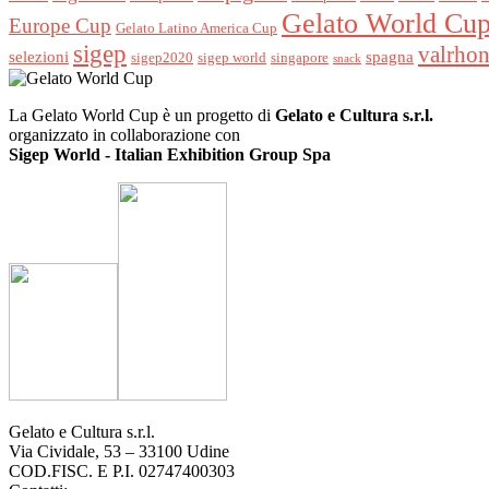
Gelato World Cu
Europe Cup
Gelato Latino America Cup
sigep
valrho
selezioni
spagna
sigep2020
sigep world
singapore
snack
La Gelato World Cup è un progetto di
Gelato e Cultura s.r.l.
organizzato in collaborazione con
Sigep World - Italian Exhibition Group Spa
Gelato e Cultura s.r.l.
Via Cividale, 53 – 33100 Udine
COD.FISC. E P.I. 02747400303