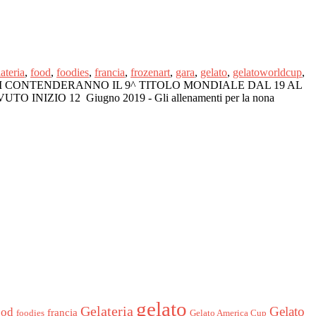
teria
,
food
,
foodies
,
francia
,
frozenart
,
gara
,
gelato
,
gelatoworldcup
,
 SI CONTENDERANNO IL 9^ TITOLO MONDIALE DAL 19 AL
ZIO 12 Giugno 2019 - Gli allenamenti per la nona
gelato
Gelateria
Gelato
ood
francia
foodies
Gelato America Cup