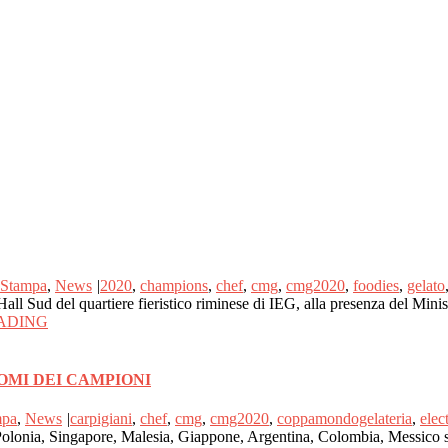
 Stampa
,
News
|
2020
,
champions
,
chef
,
cmg
,
cmg2020
,
foodies
,
gelato
Hall Sud del quartiere fieristico riminese di IEG, alla presenza del Mini
ADING
OMI DEI CAMPIONI
mpa
,
News
|
carpigiani
,
chef
,
cmg
,
cmg2020
,
coppamondogelateria
,
elec
Polonia, Singapore, Malesia, Giappone, Argentina, Colombia, Messico sch