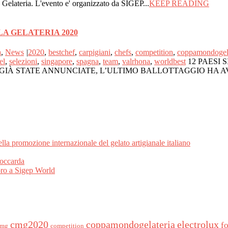
Gelateria. L'evento e' organizzato da SIGEP...
KEEP READING
A GELATERIA 2020
a
,
News
|
2020
,
bestchef
,
carpigiani
,
chefs
,
competition
,
coppamondogela
el
,
selezioni
,
singapore
,
spagna
,
team
,
valrhona
,
worldbest
12 PAESI
IÀ STATE ANNUNCIATE, L’ULTIMO BALLOTTAGGIO HA AVUTO INI
a promozione internazionale del gelato artigianale italiano
occarda
oro a Sigep World
cmg2020
coppamondogelateria
electrolux
f
cmg
competition