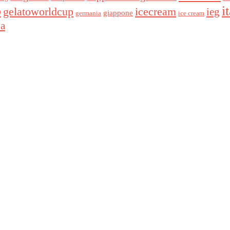
p
i
gelatoworldcup
icecream
ieg
giappone
germania
ice cream
na