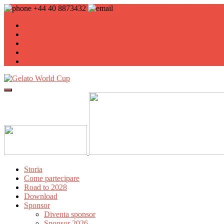
+44 40 8873432
segreteria@gelatoworldcup.com
Storia
Come partecipare
Road to 2028
Download
Sponsor
Diventa sponsor
Sponsor 2026