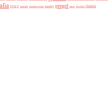
talia
pregel
rimini
pastry
ITALY
natale
pasticceria
race
ricetta