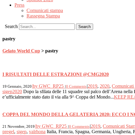
Press
Comunicati stampa
Rassegna Stampa
Search
pastry
Gelato World Cup
>
pastry
I RISULTATI DELLE ESTRAZIONI @CMG2020
|
by GWC_RP25
|
2019
,
2020
,
Comunicati
19 Gennaio, 2020
|
0 Comments
sigep2020
Dopo la sfilata delle 11 squadre sul palco dell’Arena nella 
e’ufficialmente stato dato il via alla 9^ Coppa del Mondo...
KEEP RE
COPPA DEL MONDO DELLA GELATERIA 2020: ECCO I N
|
by GWC_RP25
|
2019
,
Comunicati Sta
21 Novembre, 2019
|
0 Comments
pregel
,
sigep
,
valrhona
Italia, Francia, Spagna, Germania, Ungheria, 