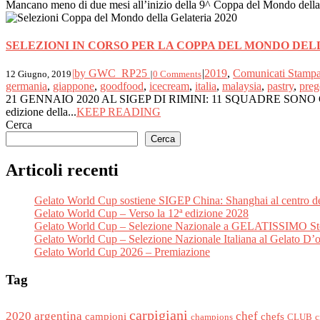
Mancano meno di due mesi all’inizio della 9^ Coppa del Mondo della 
SELEZIONI IN CORSO PER LA COPPA DEL MONDO DELL
|
by GWC_RP25
|
2019
,
Comunicati Stamp
12 Giugno, 2019
|
0 Comments
germania
,
giappone
,
goodfood
,
icecream
,
italia
,
malaysia
,
pastry
,
preg
21 GENNAIO 2020 AL SIGEP DI RIMINI: 11 SQUADRE SONO G
edizione della...
KEEP READING
Cerca
Cerca
Articoli recenti
Gelato World Cup sostiene SIGEP China: Shanghai al centro dell
Gelato World Cup – Verso la 12ª edizione 2028
Gelato World Cup – Selezione Nazionale a GELATISSIMO St
Gelato World Cup – Selezione Nazionale Italiana al Gelato D’
Gelato World Cup 2026 – Premiazione
Tag
carpigiani
2020
argentina
chef
campioni
chefs
champions
CLUB